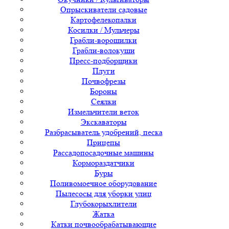
Опрыскиватели садовые
Картофелекопалки
Косилки / Мульчеры
Грабли-ворошилки
Грабли-волокуши
Пресс-подборщики
Плуги
Почвофрезы
Бороны
Сеялки
Измельчители веток
Экскаваторы
Разбрасыватель удобрений, песка
Прицепы
Рассадопосадочные машины
Кормораздатчики
Буры
Поливомоечное оборудование
Пылесосы для уборки улиц
Глубокорыхлители
Жатка
Катки почвообрабатывающие