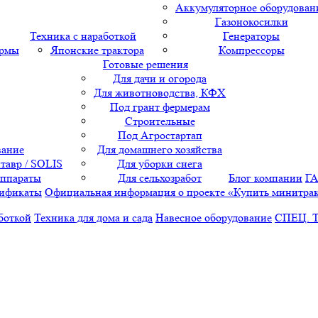
Аккумуляторное оборудован
Газонокосилки
Техника с наработкой
Генераторы
ормы
Японские трактора
Компрессоры
Готовые решения
Для дачи и огорода
Для животноводства, КФХ
Под грант фермерам
Строительные
Под Агростартап
вание
Для домашнего хозяйства
тавр / SOLIS
Для уборки снега
аппараты
Для сельхозработ
Блог компании
Г
ификаты
Официальная информация о проекте «Купить минитра
боткой
Техника для дома и сада
Навесное оборудование
СПЕЦ. 