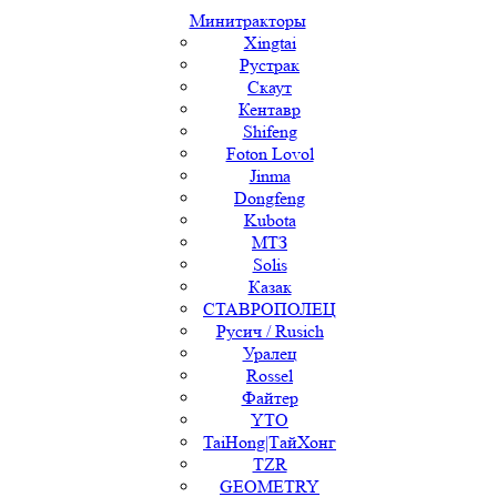
Минитракторы
Xingtai
Рустрак
Скаут
Кентавр
Shifeng
Foton Lovol
Jinma
Dongfeng
Kubota
МТЗ
Solis
Казак
СТАВРОПОЛЕЦ
Русич / Rusich
Уралец
Rossel
Файтер
YTO
TaiHong|ТайХонг
TZR
GEOMETRY