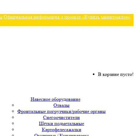
ы
Официальная информация о проекте «Купить минитрактор»
В корзине пусто!
Навесное оборудование
Отвалы
Фронтальные погрузчики/рабочие органы
Снегоочистители
Щётки подметальные
Картофелесажалки
Окучники / Культиваторы