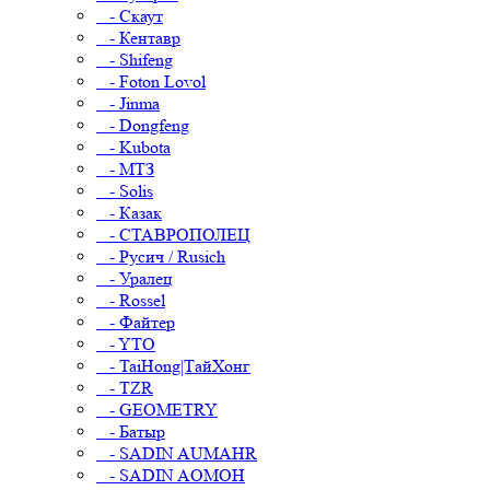
- Скаут
- Кентавр
- Shifeng
- Foton Lovol
- Jinma
- Dongfeng
- Kubota
- МТЗ
- Solis
- Казак
- СТАВРОПОЛЕЦ
- Русич / Rusich
- Уралец
- Rossel
- Файтер
- YTO
- TaiHong|ТайХонг
- TZR
- GEOMETRY
- Батыр
- SADIN AUMAHR
- SADIN AOMOH