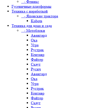
- Феникс
Гусеничные платформы
Техника с наработкой
- Японские трактора
Kubota
Техника для дома и сада
- Мотоблоки
Авангард
Ока
Угра
Рустрак
Кентавр
Файтер
Скаут
Русич
Авангард
Ока
Угра
Рустрак
Кентавр
Файтер
Скаут
Русич