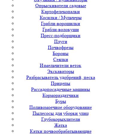
Опрыскиватели садовые
Картофелекопалки
Косилки / Мульчеры
Грабли-ворошилки
Грабли-волокуши
Пресс-подборщики
Плуги
Почвофрезы
Бороны
Сеялки
Измельчители веток
Экскаваторы
Разбрасыватель удобрений, песка
Прицепы
Рассадопосадочные машины
Кормораздатчики
Буры
Поливомоечное оборудование
Пылесосы для уборки улиц
Глубокорыхлители
Жатка
Катки почвообрабатывающие