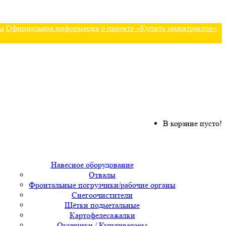
ы
Официальная информация о проекте «Купить минитрактор»
В корзине пусто!
Навесное оборудование
Отвалы
Фронтальные погрузчики/рабочие органы
Снегоочистители
Щётки подметальные
Картофелесажалки
Окучники / Культиваторы