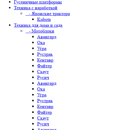
Гусеничные платформы
Техника с наработкой
- Японские трактора
Kubota
Техника для дома и сада
- Мотоблоки
Авангард
Ока
Угра
Рустрак
Кентавр
Файтер
Скаут
Русич
Авангард
Ока
Угра
Рустрак
Кентавр
Файтер
Скаут
Русич
Авангард