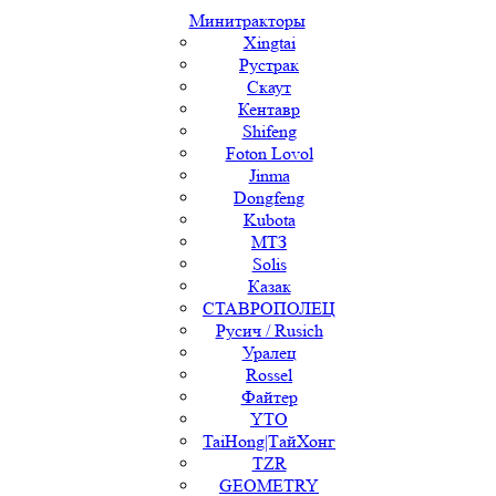
Минитракторы
Xingtai
Рустрак
Скаут
Кентавр
Shifeng
Foton Lovol
Jinma
Dongfeng
Kubota
МТЗ
Solis
Казак
СТАВРОПОЛЕЦ
Русич / Rusich
Уралец
Rossel
Файтер
YTO
TaiHong|ТайХонг
TZR
GEOMETRY