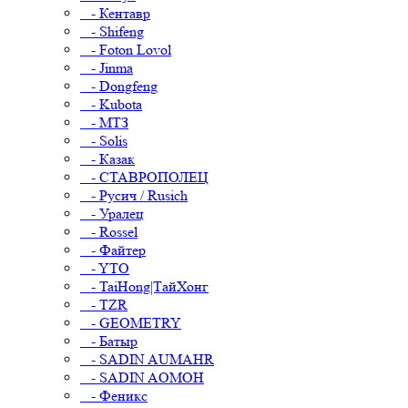
- Кентавр
- Shifeng
- Foton Lovol
- Jinma
- Dongfeng
- Kubota
- МТЗ
- Solis
- Казак
- СТАВРОПОЛЕЦ
- Русич / Rusich
- Уралец
- Rossel
- Файтер
- YTO
- TaiHong|ТайХонг
- TZR
- GEOMETRY
- Батыр
- SADIN AUMAHR
- SADIN AOMOH
- Феникс