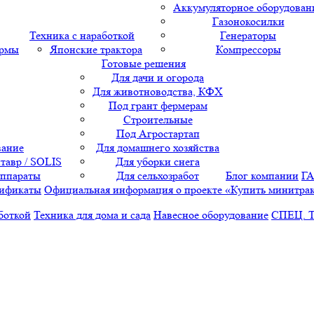
Аккумуляторное оборудован
Газонокосилки
Техника с наработкой
Генераторы
ормы
Японские трактора
Компрессоры
Готовые решения
Для дачи и огорода
Для животноводства, КФХ
Под грант фермерам
Строительные
Под Агростартап
вание
Для домашнего хозяйства
тавр / SOLIS
Для уборки снега
аппараты
Для сельхозработ
Блог компании
Г
ификаты
Официальная информация о проекте «Купить минитра
боткой
Техника для дома и сада
Навесное оборудование
СПЕЦ. 