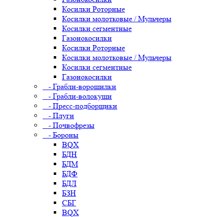
Косилки Роторные
Косилки молотковые / Мульчеры
Косилки сегментные
Газонокосилки
Косилки Роторные
Косилки молотковые / Мульчеры
Косилки сегментные
Газонокосилки
- Грабли-ворошилки
- Грабли-волокуши
- Пресс-подборщики
- Плуги
- Почвофрезы
- Бороны
BQX
БДН
БДМ
БДФ
БДЛ
БЗН
СБГ
BQX