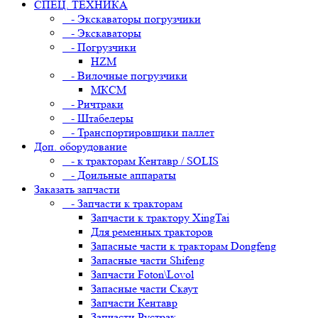
СПЕЦ. ТЕХНИКА
- Экскаваторы погрузчики
- Экскаваторы
- Погрузчики
HZM
- Вилочные погрузчики
МКСМ
- Ричтраки
- Штабелеры
- Транспортировщики паллет
Доп. оборудование
- к тракторам Кентавр / SOLIS
- Доильные аппараты
Заказать запчасти
- Запчасти к тракторам
Запчасти к трактору XingTai
Для ременных тракторов
Запасные части к тракторам Dongfeng
Запасные части Shifeng
Запчасти Foton\Lovol
Запасные части Скаут
Запчасти Кентавр
Запчасти Рустрак