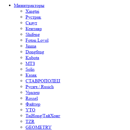
Минитракторы
Xingtai
Рустрак
Скаут
Кентавр
Shifeng
Foton Lovol
Jinma
Dongfeng
Kubota
МТЗ
Solis
Казак
СТАВРОПОЛЕЦ
Русич / Rusich
Уралец
Rossel
Файтер
YTO
TaiHong|ТайХонг
TZR
GEOMETRY