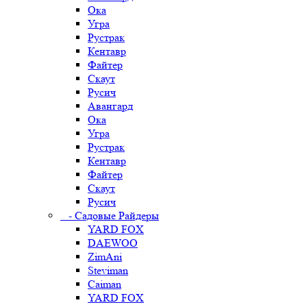
Ока
Угра
Рустрак
Кентавр
Файтер
Скаут
Русич
Авангард
Ока
Угра
Рустрак
Кентавр
Файтер
Скаут
Русич
- Садовые Райдеры
YARD FOX
DAEWOO
ZimAni
Steviman
Caiman
YARD FOX