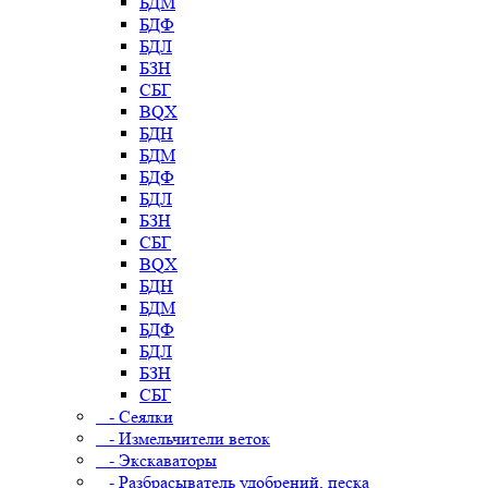
БДМ
БДФ
БДЛ
БЗН
СБГ
BQX
БДН
БДМ
БДФ
БДЛ
БЗН
СБГ
BQX
БДН
БДМ
БДФ
БДЛ
БЗН
СБГ
- Сеялки
- Измельчители веток
- Экскаваторы
- Разбрасыватель удобрений, песка