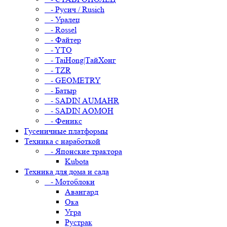
- Русич / Rusich
- Уралец
- Rossel
- Файтер
- YTO
- TaiHong|ТайХонг
- TZR
- GEOMETRY
- Батыр
- SADIN AUMAHR
- SADIN AOMOH
- Феникс
Гусеничные платформы
Техника с наработкой
- Японские трактора
Kubota
Техника для дома и сада
- Мотоблоки
Авангард
Ока
Угра
Рустрак