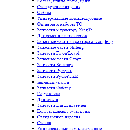
Колёса, шины, груза, цепи
Стандартные изделия
Стёкла
Универсальные комплектующие
Фильтры и наборы ТО
Запчасти к трактору XingTai
Для ременных тракторов
Запасные части к тракторам Dongfeng
Запасные части Shifeng
Запчасти Foton\Lovol
Запасные части Скаут
Запчасти Кентавр
Запчасти Рустрак
Запчасти Русич\TZR
запчасти уралец
Запчасти Файтер
Гидравлика
Двигатели
Запчасти для двигателей
Колёса, шины, груза, цепи
Стандартные изделия
Стёкла
Универсальные комплектующие