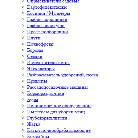
Опрыскиватели садовые
Картофелекопалки
Косилки / Мульчеры
Грабли-ворошилки
Грабли-волокуши
Пресс-подборщики
Плуги
Почвофрезы
Бороны
Сеялки
Измельчители веток
Экскаваторы
Разбрасыватель удобрений, песка
Прицепы
Рассадопосадочные машины
Кормораздатчики
Буры
Поливомоечное оборудование
Пылесосы для уборки улиц
Глубокорыхлители
Жатка
Катки почвообрабатывающие
Комбайны