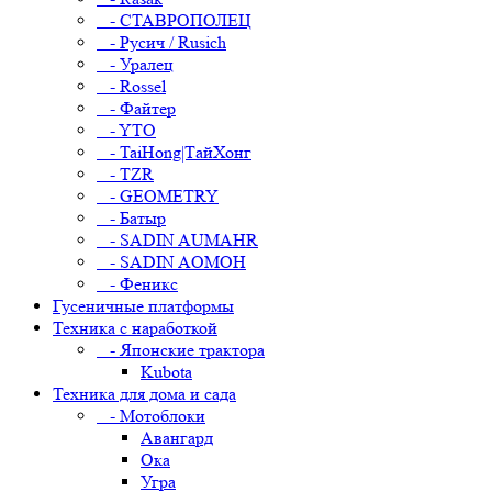
- СТАВРОПОЛЕЦ
- Русич / Rusich
- Уралец
- Rossel
- Файтер
- YTO
- TaiHong|ТайХонг
- TZR
- GEOMETRY
- Батыр
- SADIN AUMAHR
- SADIN AOMOH
- Феникс
Гусеничные платформы
Техника с наработкой
- Японские трактора
Kubota
Техника для дома и сада
- Мотоблоки
Авангард
Ока
Угра