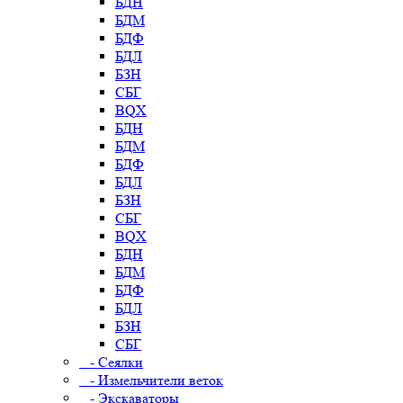
БДН
БДМ
БДФ
БДЛ
БЗН
СБГ
BQX
БДН
БДМ
БДФ
БДЛ
БЗН
СБГ
BQX
БДН
БДМ
БДФ
БДЛ
БЗН
СБГ
- Сеялки
- Измельчители веток
- Экскаваторы