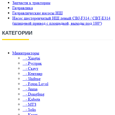
Запчасти к тракторам
Гидравлика
Гидравлические насосы НШ
Насос шестеренчатый НШ левый CBJ-F314 / CBT-E314
(шлицевой привод с площадкой, выходы под 180°)
КАТЕГОРИИ
Минитракторы
- Xingtai
- Рустрак
- Скаут
- Кентавр
- Shifeng
- Foton Lovol
- Jinma
- Dongfeng
- Kubota
- МТЗ
- Solis
- Казак