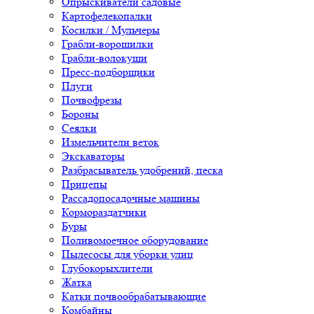
Опрыскиватели садовые
Картофелекопалки
Косилки / Мульчеры
Грабли-ворошилки
Грабли-волокуши
Пресс-подборщики
Плуги
Почвофрезы
Бороны
Сеялки
Измельчители веток
Экскаваторы
Разбрасыватель удобрений, песка
Прицепы
Рассадопосадочные машины
Кормораздатчики
Буры
Поливомоечное оборудование
Пылесосы для уборки улиц
Глубокорыхлители
Жатка
Катки почвообрабатывающие
Комбайны