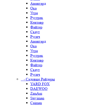
Авангард
Ока
Угра
Рустрак
Кентавр
Файтер
Скаут
Русич
Авангард
Ока
Угра
Рустрак
Кентавр
Файтер
Скаут
Русич
- Садовые Райдеры
YARD FOX
DAEWOO
ZimAni
Steviman
Caiman