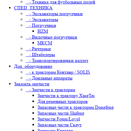
- Техника для футбольных полей
СПЕЦ. ТЕХНИКА
- Экскаваторы погрузчики
- Экскаваторы
- Погрузчики
HZM
- Вилочные погрузчики
МКСМ
- Ричтраки
- Штабелеры
- Транспортировщики паллет
Доп. оборудование
- к тракторам Кентавр / SOLIS
- Доильные аппараты
Заказать запчасти
- Запчасти к тракторам
Запчасти к трактору XingTai
Для ременных тракторов
Запасные части к тракторам Dongfeng
Запасные части Shifeng
Запчасти Foton\Lovol
Запасные части Скаут
Запчасти Кентавр