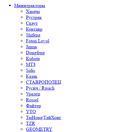
Минитракторы
Xingtai
Рустрак
Скаут
Кентавр
Shifeng
Foton Lovol
Jinma
Dongfeng
Kubota
МТЗ
Solis
Казак
СТАВРОПОЛЕЦ
Русич / Rusich
Уралец
Rossel
Файтер
YTO
TaiHong|ТайХонг
TZR
GEOMETRY