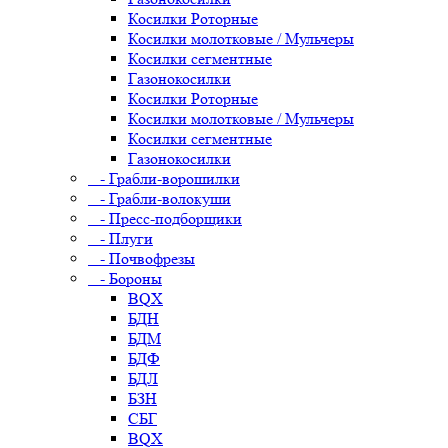
Косилки Роторные
Косилки молотковые / Мульчеры
Косилки сегментные
Газонокосилки
Косилки Роторные
Косилки молотковые / Мульчеры
Косилки сегментные
Газонокосилки
- Грабли-ворошилки
- Грабли-волокуши
- Пресс-подборщики
- Плуги
- Почвофрезы
- Бороны
BQX
БДН
БДМ
БДФ
БДЛ
БЗН
СБГ
BQX