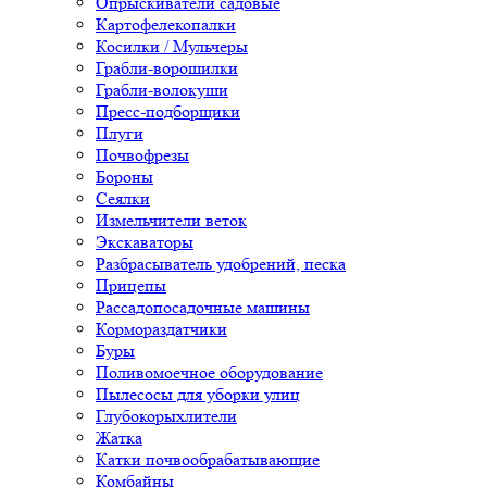
Опрыскиватели садовые
Картофелекопалки
Косилки / Мульчеры
Грабли-ворошилки
Грабли-волокуши
Пресс-подборщики
Плуги
Почвофрезы
Бороны
Сеялки
Измельчители веток
Экскаваторы
Разбрасыватель удобрений, песка
Прицепы
Рассадопосадочные машины
Кормораздатчики
Буры
Поливомоечное оборудование
Пылесосы для уборки улиц
Глубокорыхлители
Жатка
Катки почвообрабатывающие
Комбайны