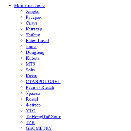
Минитракторы
Xingtai
Рустрак
Скаут
Кентавр
Shifeng
Foton Lovol
Jinma
Dongfeng
Kubota
МТЗ
Solis
Казак
СТАВРОПОЛЕЦ
Русич / Rusich
Уралец
Rossel
Файтер
YTO
TaiHong|ТайХонг
TZR
GEOMETRY