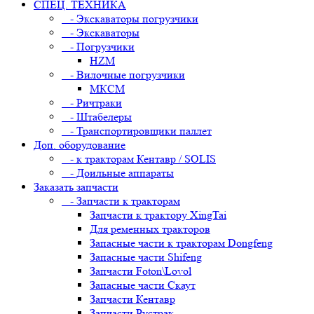
СПЕЦ. ТЕХНИКА
- Экскаваторы погрузчики
- Экскаваторы
- Погрузчики
HZM
- Вилочные погрузчики
МКСМ
- Ричтраки
- Штабелеры
- Транспортировщики паллет
Доп. оборудование
- к тракторам Кентавр / SOLIS
- Доильные аппараты
Заказать запчасти
- Запчасти к тракторам
Запчасти к трактору XingTai
Для ременных тракторов
Запасные части к тракторам Dongfeng
Запасные части Shifeng
Запчасти Foton\Lovol
Запасные части Скаут
Запчасти Кентавр
Запчасти Рустрак