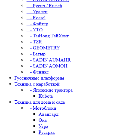
- Русич / Rusich
- Уралец
- Rossel
- Файтер
- YTO
- TaiHong|ТайХонг
- TZR
- GEOMETRY
- Батыр
- SADIN AUMAHR
- SADIN AOMOH
- Феникс
Гусеничные платформы
Техника с наработкой
- Японские трактора
Kubota
Техника для дома и сада
- Мотоблоки
Авангард
Ока
Угра
Рустрак