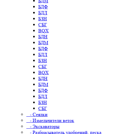
БДМ
БДФ
БДЛ
БЗН
СБГ
BQX
БДН
БДМ
БДФ
БДЛ
БЗН
СБГ
BQX
БДН
БДМ
БДФ
БДЛ
БЗН
СБГ
- Сеялки
- Измельчители веток
- Экскаваторы
- Разбрасыватель удобрений, песка