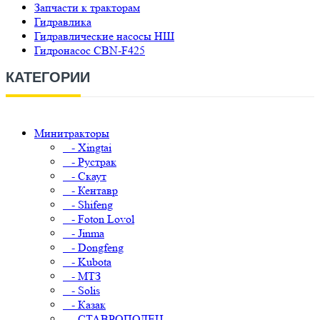
Запчасти к тракторам
Гидравлика
Гидравлические насосы НШ
Гидронасос CBN-F425
КАТЕГОРИИ
Минитракторы
- Xingtai
- Рустрак
- Скаут
- Кентавр
- Shifeng
- Foton Lovol
- Jinma
- Dongfeng
- Kubota
- МТЗ
- Solis
- Казак
- СТАВРОПОЛЕЦ