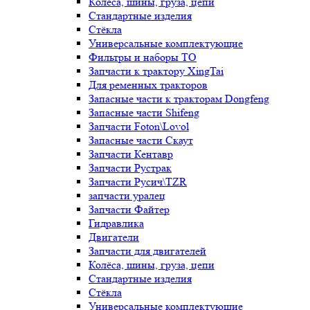
Колёса, шины, груза, цепи
Стандартные изделия
Стёкла
Универсальные комплектующие
Фильтры и наборы ТО
Запчасти к трактору XingTai
Для ременных тракторов
Запасные части к тракторам Dongfeng
Запасные части Shifeng
Запчасти Foton\Lovol
Запасные части Скаут
Запчасти Кентавр
Запчасти Рустрак
Запчасти Русич\TZR
запчасти уралец
Запчасти Файтер
Гидравлика
Двигатели
Запчасти для двигателей
Колёса, шины, груза, цепи
Стандартные изделия
Стёкла
Универсальные комплектующие