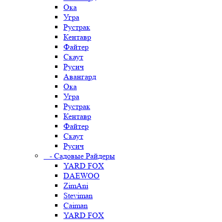
Ока
Угра
Рустрак
Кентавр
Файтер
Скаут
Русич
Авангард
Ока
Угра
Рустрак
Кентавр
Файтер
Скаут
Русич
- Садовые Райдеры
YARD FOX
DAEWOO
ZimAni
Steviman
Caiman
YARD FOX