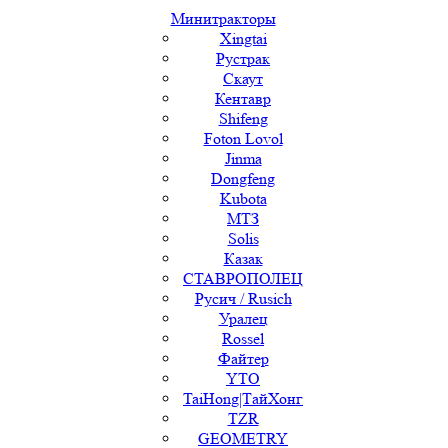
Минитракторы
Xingtai
Рустрак
Скаут
Кентавр
Shifeng
Foton Lovol
Jinma
Dongfeng
Kubota
МТЗ
Solis
Казак
СТАВРОПОЛЕЦ
Русич / Rusich
Уралец
Rossel
Файтер
YTO
TaiHong|ТайХонг
TZR
GEOMETRY