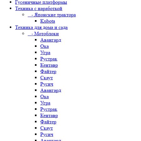
Гусеничные платформы
Техника с наработкой
- Японские трактора
Kubota
Техника для дома и сада
- Мотоблоки
Авангард
Ока
Угра
Рустрак
Кентавр
Файтер
Скаут
Русич
Авангард
Ока
Угра
Рустрак
Кентавр
Файтер
Скаут
Русич
Авангард