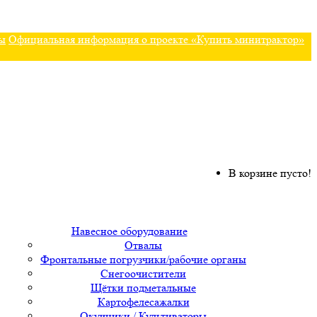
ы
Официальная информация о проекте «Купить минитрактор»
В корзине пусто!
Навесное оборудование
Отвалы
Фронтальные погрузчики/рабочие органы
Снегоочистители
Щётки подметальные
Картофелесажалки
Окучники / Культиваторы