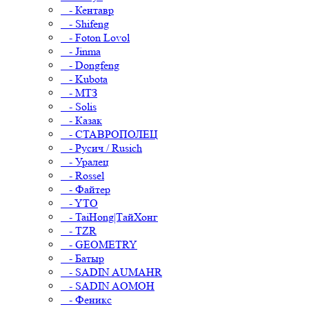
- Кентавр
- Shifeng
- Foton Lovol
- Jinma
- Dongfeng
- Kubota
- МТЗ
- Solis
- Казак
- СТАВРОПОЛЕЦ
- Русич / Rusich
- Уралец
- Rossel
- Файтер
- YTO
- TaiHong|ТайХонг
- TZR
- GEOMETRY
- Батыр
- SADIN AUMAHR
- SADIN AOMOH
- Феникс