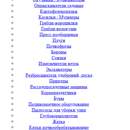
Опрыскиватели садовые
Картофелекопалки
Косилки / Мульчеры
Грабли-ворошилки
Грабли-волокуши
Пресс-подборщики
Плуги
Почвофрезы
Бороны
Сеялки
Измельчители веток
Экскаваторы
Разбрасыватель удобрений, песка
Прицепы
Рассадопосадочные машины
Кормораздатчики
Буры
Поливомоечное оборудование
Пылесосы для уборки улиц
Глубокорыхлители
Жатка
Катки почвообрабатывающие