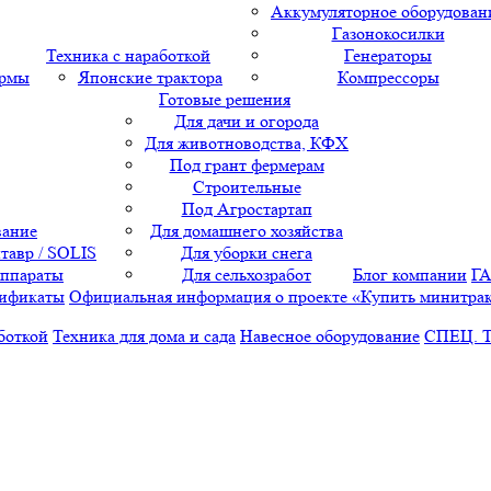
Аккумуляторное оборудован
Газонокосилки
Техника с наработкой
Генераторы
ормы
Японские трактора
Компрессоры
Готовые решения
Для дачи и огорода
Для животноводства, КФХ
Под грант фермерам
Строительные
Под Агростартап
вание
Для домашнего хозяйства
тавр / SOLIS
Для уборки снега
аппараты
Для сельхозработ
Блог компании
Г
ификаты
Официальная информация о проекте «Купить минитра
боткой
Техника для дома и сада
Навесное оборудование
СПЕЦ. 