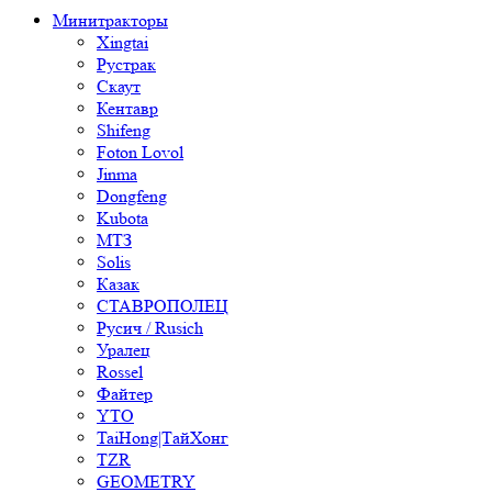
Минитракторы
Xingtai
Рустрак
Скаут
Кентавр
Shifeng
Foton Lovol
Jinma
Dongfeng
Kubota
МТЗ
Solis
Казак
СТАВРОПОЛЕЦ
Русич / Rusich
Уралец
Rossel
Файтер
YTO
TaiHong|ТайХонг
TZR
GEOMETRY