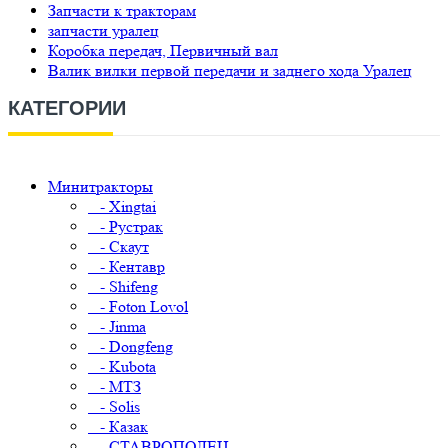
Запчасти к тракторам
запчасти уралец
Коробка передач, Первичный вал
Валик вилки первой передачи и заднего хода Уралец
КАТЕГОРИИ
Минитракторы
- Xingtai
- Рустрак
- Скаут
- Кентавр
- Shifeng
- Foton Lovol
- Jinma
- Dongfeng
- Kubota
- МТЗ
- Solis
- Казак
- СТАВРОПОЛЕЦ