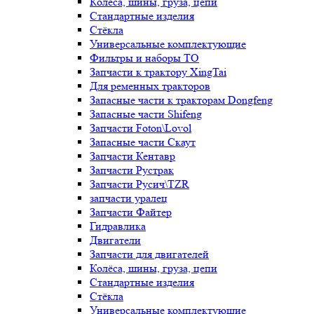
Колёса, шины, груза, цепи
Стандартные изделия
Стёкла
Универсальные комплектующие
Фильтры и наборы ТО
Запчасти к трактору XingTai
Для ременных тракторов
Запасные части к тракторам Dongfeng
Запасные части Shifeng
Запчасти Foton\Lovol
Запасные части Скаут
Запчасти Кентавр
Запчасти Рустрак
Запчасти Русич\TZR
запчасти уралец
Запчасти Файтер
Гидравлика
Двигатели
Запчасти для двигателей
Колёса, шины, груза, цепи
Стандартные изделия
Стёкла
Универсальные комплектующие