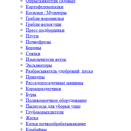
Опрыскиватели садовые
Картофелекопалки
Косилки / Мульчеры
Грабли-ворошилки
Грабли-волокуши
Пресс-подборщики
Плуги
Почвофрезы
Бороны
Сеялки
Измельчители веток
Экскаваторы
Разбрасыватель удобрений, песка
Прицепы
Рассадопосадочные машины
Кормораздатчики
Буры
Поливомоечное оборудование
Пылесосы для уборки улиц
Глубокорыхлители
Жатка
Катки почвообрабатывающие
Комбайны