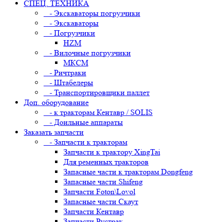
СПЕЦ. ТЕХНИКА
- Экскаваторы погрузчики
- Экскаваторы
- Погрузчики
HZM
- Вилочные погрузчики
МКСМ
- Ричтраки
- Штабелеры
- Транспортировщики паллет
Доп. оборудование
- к тракторам Кентавр / SOLIS
- Доильные аппараты
Заказать запчасти
- Запчасти к тракторам
Запчасти к трактору XingTai
Для ременных тракторов
Запасные части к тракторам Dongfeng
Запасные части Shifeng
Запчасти Foton\Lovol
Запасные части Скаут
Запчасти Кентавр
Запчасти Рустрак