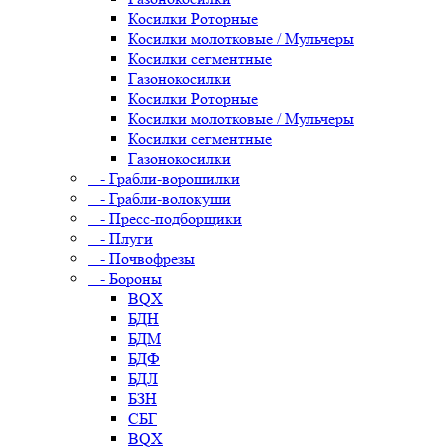
Косилки Роторные
Косилки молотковые / Мульчеры
Косилки сегментные
Газонокосилки
Косилки Роторные
Косилки молотковые / Мульчеры
Косилки сегментные
Газонокосилки
- Грабли-ворошилки
- Грабли-волокуши
- Пресс-подборщики
- Плуги
- Почвофрезы
- Бороны
BQX
БДН
БДМ
БДФ
БДЛ
БЗН
СБГ
BQX