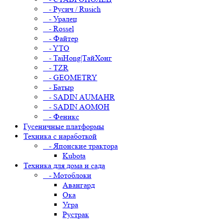
- Русич / Rusich
- Уралец
- Rossel
- Файтер
- YTO
- TaiHong|ТайХонг
- TZR
- GEOMETRY
- Батыр
- SADIN AUMAHR
- SADIN AOMOH
- Феникс
Гусеничные платформы
Техника с наработкой
- Японские трактора
Kubota
Техника для дома и сада
- Мотоблоки
Авангард
Ока
Угра
Рустрак