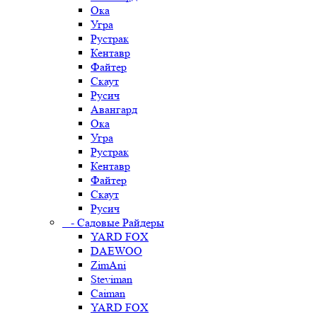
Ока
Угра
Рустрак
Кентавр
Файтер
Скаут
Русич
Авангард
Ока
Угра
Рустрак
Кентавр
Файтер
Скаут
Русич
- Садовые Райдеры
YARD FOX
DAEWOO
ZimAni
Steviman
Caiman
YARD FOX