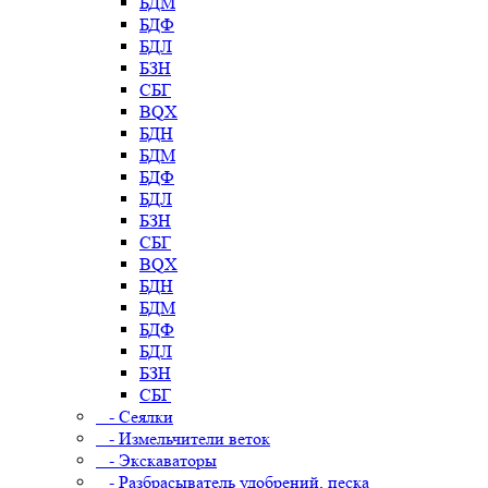
БДМ
БДФ
БДЛ
БЗН
СБГ
BQX
БДН
БДМ
БДФ
БДЛ
БЗН
СБГ
BQX
БДН
БДМ
БДФ
БДЛ
БЗН
СБГ
- Сеялки
- Измельчители веток
- Экскаваторы
- Разбрасыватель удобрений, песка