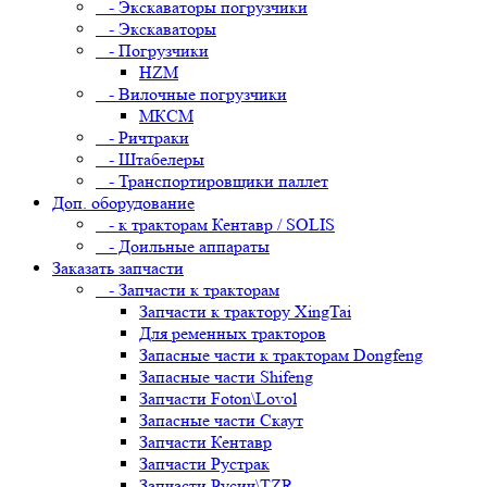
- Экскаваторы погрузчики
- Экскаваторы
- Погрузчики
HZM
- Вилочные погрузчики
МКСМ
- Ричтраки
- Штабелеры
- Транспортировщики паллет
Доп. оборудование
- к тракторам Кентавр / SOLIS
- Доильные аппараты
Заказать запчасти
- Запчасти к тракторам
Запчасти к трактору XingTai
Для ременных тракторов
Запасные части к тракторам Dongfeng
Запасные части Shifeng
Запчасти Foton\Lovol
Запасные части Скаут
Запчасти Кентавр
Запчасти Рустрак
Запчасти Русич\TZR