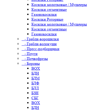
Косилки молотковые / Мульчеры
Косилки сегментные
Газонокосилки
Косилки Роторные
Косилки молотковые / Мульчеры
Косилки сегментные
Газонокосилки
- Грабли-ворошилки
- Грабли-волокуши
- Пресс-подборщики
- Плуги
- Почвофрезы
- Бороны
BQX
БДН
БДМ
БДФ
БДЛ
БЗН
СБГ
BQX
БДН