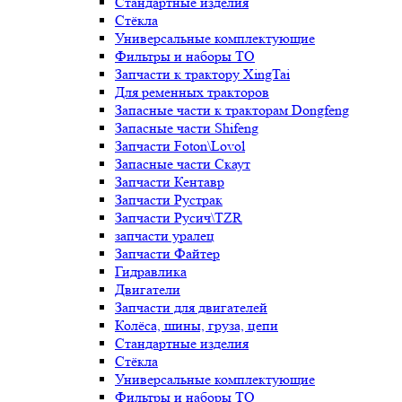
Стандартные изделия
Стёкла
Универсальные комплектующие
Фильтры и наборы ТО
Запчасти к трактору XingTai
Для ременных тракторов
Запасные части к тракторам Dongfeng
Запасные части Shifeng
Запчасти Foton\Lovol
Запасные части Скаут
Запчасти Кентавр
Запчасти Рустрак
Запчасти Русич\TZR
запчасти уралец
Запчасти Файтер
Гидравлика
Двигатели
Запчасти для двигателей
Колёса, шины, груза, цепи
Стандартные изделия
Стёкла
Универсальные комплектующие
Фильтры и наборы ТО