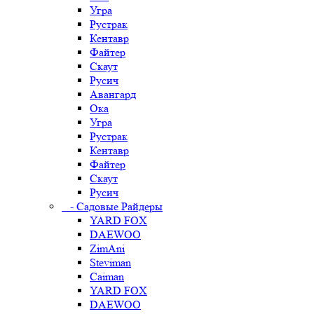
Угра
Рустрак
Кентавр
Файтер
Скаут
Русич
Авангард
Ока
Угра
Рустрак
Кентавр
Файтер
Скаут
Русич
- Садовые Райдеры
YARD FOX
DAEWOO
ZimAni
Steviman
Caiman
YARD FOX
DAEWOO