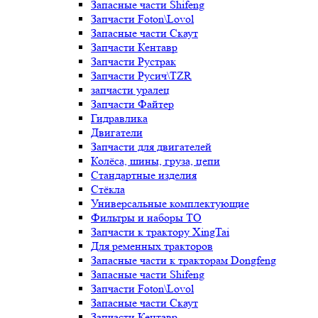
Запасные части Shifeng
Запчасти Foton\Lovol
Запасные части Скаут
Запчасти Кентавр
Запчасти Рустрак
Запчасти Русич\TZR
запчасти уралец
Запчасти Файтер
Гидравлика
Двигатели
Запчасти для двигателей
Колёса, шины, груза, цепи
Стандартные изделия
Стёкла
Универсальные комплектующие
Фильтры и наборы ТО
Запчасти к трактору XingTai
Для ременных тракторов
Запасные части к тракторам Dongfeng
Запасные части Shifeng
Запчасти Foton\Lovol
Запасные части Скаут
Запчасти Кентавр