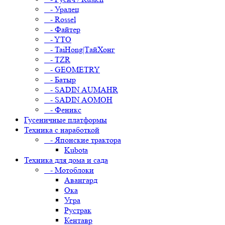
- Уралец
- Rossel
- Файтер
- YTO
- TaiHong|ТайХонг
- TZR
- GEOMETRY
- Батыр
- SADIN AUMAHR
- SADIN AOMOH
- Феникс
Гусеничные платформы
Техника с наработкой
- Японские трактора
Kubota
Техника для дома и сада
- Мотоблоки
Авангард
Ока
Угра
Рустрак
Кентавр