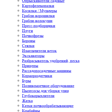
Опрыскиватели садовые
Картофелекопалки
Косилки / Мульчеры
Грабли-ворошилки
Грабли-волокуши
Пресс-подборщики
Плуги
Почвофрезы
Бороны
Сеялки
Измельчители веток
Экскаваторы
Разбрасыватель удобрений, песка
Прицепы
Рассадопосадочные машины
Кормораздатчики
Буры
Поливомоечное оборудование
Пылесосы для уборки улиц
Глубокорыхлители
Жатка
Катки почвообрабатывающие
Комбайны