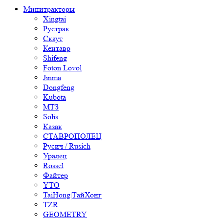
Минитракторы
Xingtai
Рустрак
Скаут
Кентавр
Shifeng
Foton Lovol
Jinma
Dongfeng
Kubota
МТЗ
Solis
Казак
СТАВРОПОЛЕЦ
Русич / Rusich
Уралец
Rossel
Файтер
YTO
TaiHong|ТайХонг
TZR
GEOMETRY