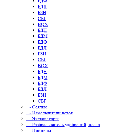
БДФ
БДЛ
БЗН
СБГ
BQX
БДН
БДМ
БДФ
БДЛ
БЗН
СБГ
BQX
БДН
БДМ
БДФ
БДЛ
БЗН
СБГ
- Сеялки
- Измельчители веток
- Экскаваторы
- Разбрасыватель удобрений, песка
- Прицепы