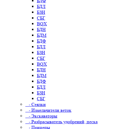
БДФ
БДЛ
БЗН
СБГ
BQX
БДН
БДМ
БДФ
БДЛ
БЗН
СБГ
BQX
БДН
БДМ
БДФ
БДЛ
БЗН
СБГ
- Сеялки
- Измельчители веток
- Экскаваторы
- Разбрасыватель удобрений, песка
- Прицепы