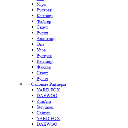
Угра
Рустрак
Кентавр
Файтер
Скаут
Русич
Авангард
Ока
Угра
Рустрак
Кентавр
Файтер
Скаут
Русич
- Садовые Райдеры
YARD FOX
DAEWOO
ZimAni
Steviman
Caiman
YARD FOX
DAEWOO