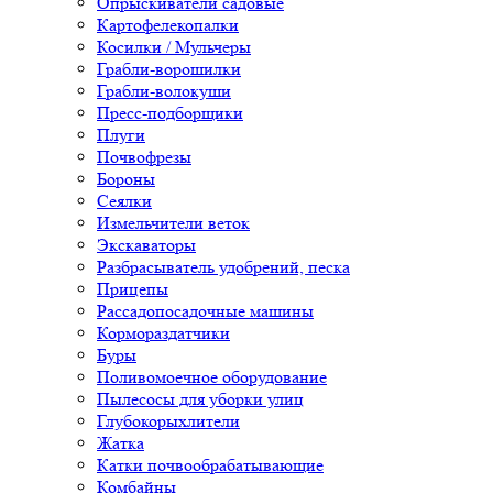
Опрыскиватели садовые
Картофелекопалки
Косилки / Мульчеры
Грабли-ворошилки
Грабли-волокуши
Пресс-подборщики
Плуги
Почвофрезы
Бороны
Сеялки
Измельчители веток
Экскаваторы
Разбрасыватель удобрений, песка
Прицепы
Рассадопосадочные машины
Кормораздатчики
Буры
Поливомоечное оборудование
Пылесосы для уборки улиц
Глубокорыхлители
Жатка
Катки почвообрабатывающие
Комбайны