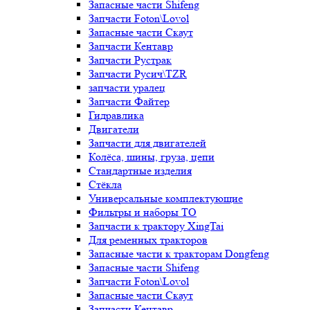
Запасные части Shifeng
Запчасти Foton\Lovol
Запасные части Скаут
Запчасти Кентавр
Запчасти Рустрак
Запчасти Русич\TZR
запчасти уралец
Запчасти Файтер
Гидравлика
Двигатели
Запчасти для двигателей
Колёса, шины, груза, цепи
Стандартные изделия
Стёкла
Универсальные комплектующие
Фильтры и наборы ТО
Запчасти к трактору XingTai
Для ременных тракторов
Запасные части к тракторам Dongfeng
Запасные части Shifeng
Запчасти Foton\Lovol
Запасные части Скаут
Запчасти Кентавр