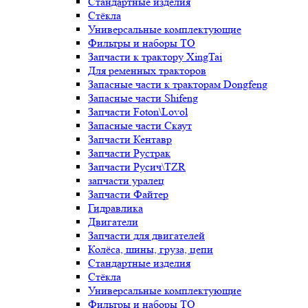
Стандартные изделия
Стёкла
Универсальные комплектующие
Фильтры и наборы ТО
Запчасти к трактору XingTai
Для ременных тракторов
Запасные части к тракторам Dongfeng
Запасные части Shifeng
Запчасти Foton\Lovol
Запасные части Скаут
Запчасти Кентавр
Запчасти Рустрак
Запчасти Русич\TZR
запчасти уралец
Запчасти Файтер
Гидравлика
Двигатели
Запчасти для двигателей
Колёса, шины, груза, цепи
Стандартные изделия
Стёкла
Универсальные комплектующие
Фильтры и наборы ТО