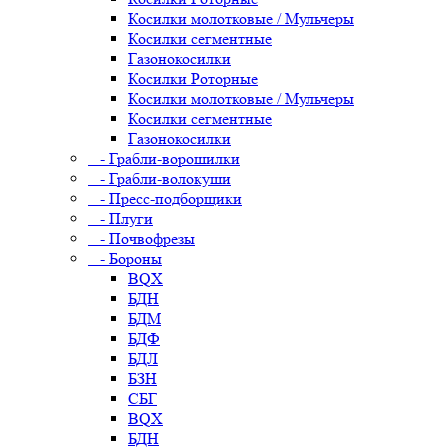
Косилки молотковые / Мульчеры
Косилки сегментные
Газонокосилки
Косилки Роторные
Косилки молотковые / Мульчеры
Косилки сегментные
Газонокосилки
- Грабли-ворошилки
- Грабли-волокуши
- Пресс-подборщики
- Плуги
- Почвофрезы
- Бороны
BQX
БДН
БДМ
БДФ
БДЛ
БЗН
СБГ
BQX
БДН