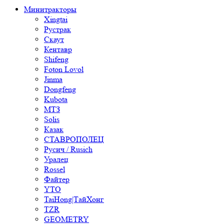
Минитракторы
Xingtai
Рустрак
Скаут
Кентавр
Shifeng
Foton Lovol
Jinma
Dongfeng
Kubota
МТЗ
Solis
Казак
СТАВРОПОЛЕЦ
Русич / Rusich
Уралец
Rossel
Файтер
YTO
TaiHong|ТайХонг
TZR
GEOMETRY