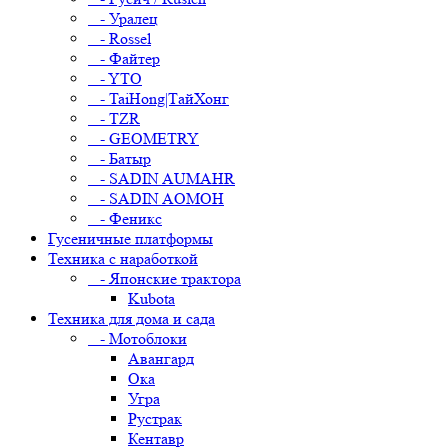
- Уралец
- Rossel
- Файтер
- YTO
- TaiHong|ТайХонг
- TZR
- GEOMETRY
- Батыр
- SADIN AUMAHR
- SADIN AOMOH
- Феникс
Гусеничные платформы
Техника с наработкой
- Японские трактора
Kubota
Техника для дома и сада
- Мотоблоки
Авангард
Ока
Угра
Рустрак
Кентавр