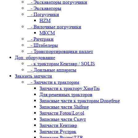
- Экскаваторы погрузчики
- Экскаваторы
- Погрузчики
HZM
- Вилочные погрузчики
МКСМ
- Ричтраки
- Штабелеры
- Транспортировщики паллет
Доп. оборудование
- к тракторам Кентавр / SOLIS
- Доильные аппараты
Заказать запчасти
- Запчасти к тракторам
Запчасти к трактору XingTai
Для ременных тракторов
Запасные части к тракторам Dongfeng
Запасные части Shifeng
Запчасти Foton\Lovol
Запасные части Скаут
Запчасти Кентавр
Запчасти Рустрак
Запчасти Русич\TZR