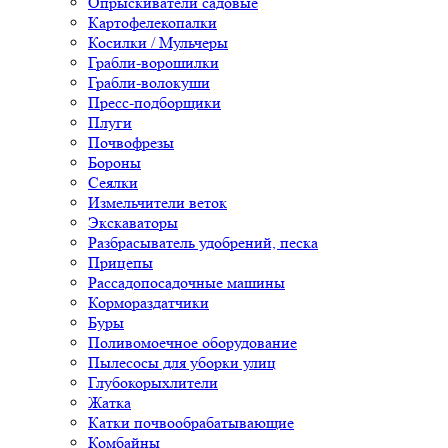
Опрыскиватели садовые
Картофелекопалки
Косилки / Мульчеры
Грабли-ворошилки
Грабли-волокуши
Пресс-подборщики
Плуги
Почвофрезы
Бороны
Сеялки
Измельчители веток
Экскаваторы
Разбрасыватель удобрений, песка
Прицепы
Рассадопосадочные машины
Кормораздатчики
Буры
Поливомоечное оборудование
Пылесосы для уборки улиц
Глубокорыхлители
Жатка
Катки почвообрабатывающие
Комбайны