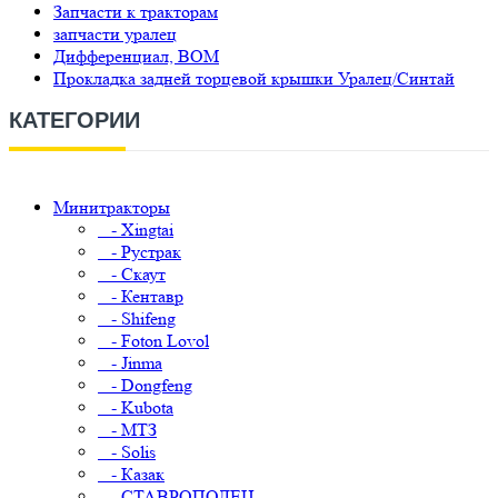
Запчасти к тракторам
запчасти уралец
Дифференциал, ВОМ
Прокладка задней торцевой крышки Уралец/Синтай
КАТЕГОРИИ
Минитракторы
- Xingtai
- Рустрак
- Скаут
- Кентавр
- Shifeng
- Foton Lovol
- Jinma
- Dongfeng
- Kubota
- МТЗ
- Solis
- Казак
- СТАВРОПОЛЕЦ