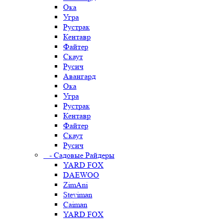
Ока
Угра
Рустрак
Кентавр
Файтер
Скаут
Русич
Авангард
Ока
Угра
Рустрак
Кентавр
Файтер
Скаут
Русич
- Садовые Райдеры
YARD FOX
DAEWOO
ZimAni
Steviman
Caiman
YARD FOX