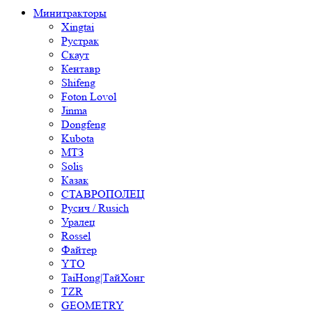
Минитракторы
Xingtai
Рустрак
Скаут
Кентавр
Shifeng
Foton Lovol
Jinma
Dongfeng
Kubota
МТЗ
Solis
Казак
СТАВРОПОЛЕЦ
Русич / Rusich
Уралец
Rossel
Файтер
YTO
TaiHong|ТайХонг
TZR
GEOMETRY