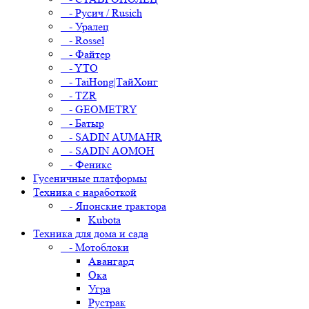
- Русич / Rusich
- Уралец
- Rossel
- Файтер
- YTO
- TaiHong|ТайХонг
- TZR
- GEOMETRY
- Батыр
- SADIN AUMAHR
- SADIN AOMOH
- Феникс
Гусеничные платформы
Техника с наработкой
- Японские трактора
Kubota
Техника для дома и сада
- Мотоблоки
Авангард
Ока
Угра
Рустрак