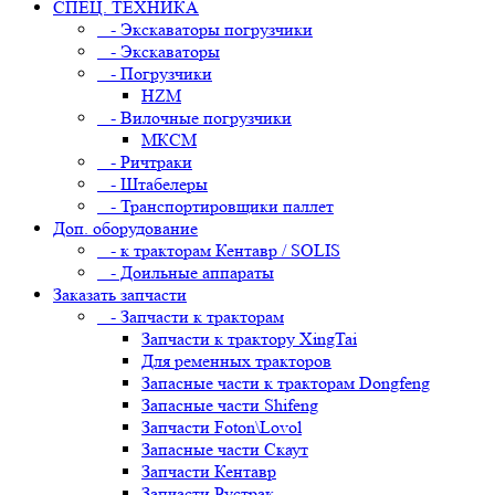
СПЕЦ. ТЕХНИКА
- Экскаваторы погрузчики
- Экскаваторы
- Погрузчики
HZM
- Вилочные погрузчики
МКСМ
- Ричтраки
- Штабелеры
- Транспортировщики паллет
Доп. оборудование
- к тракторам Кентавр / SOLIS
- Доильные аппараты
Заказать запчасти
- Запчасти к тракторам
Запчасти к трактору XingTai
Для ременных тракторов
Запасные части к тракторам Dongfeng
Запасные части Shifeng
Запчасти Foton\Lovol
Запасные части Скаут
Запчасти Кентавр
Запчасти Рустрак