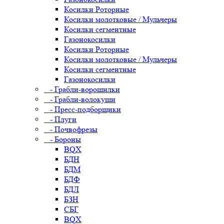
Косилки Роторные
Косилки молотковые / Мульчеры
Косилки сегментные
Газонокосилки
Косилки Роторные
Косилки молотковые / Мульчеры
Косилки сегментные
Газонокосилки
- Грабли-ворошилки
- Грабли-волокуши
- Пресс-подборщики
- Плуги
- Почвофрезы
- Бороны
BQX
БДН
БДМ
БДФ
БДЛ
БЗН
СБГ
BQX