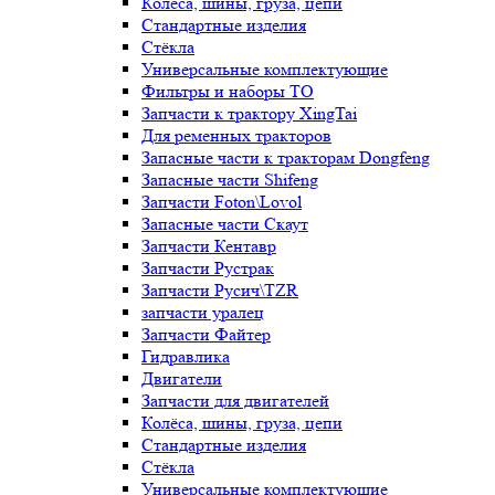
Колёса, шины, груза, цепи
Стандартные изделия
Стёкла
Универсальные комплектующие
Фильтры и наборы ТО
Запчасти к трактору XingTai
Для ременных тракторов
Запасные части к тракторам Dongfeng
Запасные части Shifeng
Запчасти Foton\Lovol
Запасные части Скаут
Запчасти Кентавр
Запчасти Рустрак
Запчасти Русич\TZR
запчасти уралец
Запчасти Файтер
Гидравлика
Двигатели
Запчасти для двигателей
Колёса, шины, груза, цепи
Стандартные изделия
Стёкла
Универсальные комплектующие