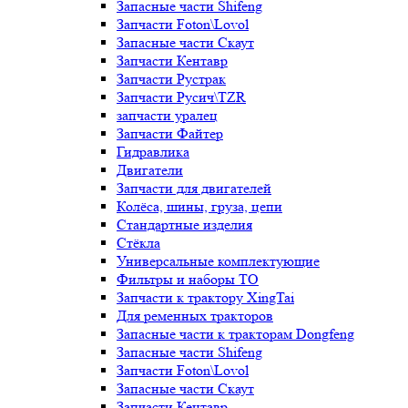
Запасные части Shifeng
Запчасти Foton\Lovol
Запасные части Скаут
Запчасти Кентавр
Запчасти Рустрак
Запчасти Русич\TZR
запчасти уралец
Запчасти Файтер
Гидравлика
Двигатели
Запчасти для двигателей
Колёса, шины, груза, цепи
Стандартные изделия
Стёкла
Универсальные комплектующие
Фильтры и наборы ТО
Запчасти к трактору XingTai
Для ременных тракторов
Запасные части к тракторам Dongfeng
Запасные части Shifeng
Запчасти Foton\Lovol
Запасные части Скаут
Запчасти Кентавр