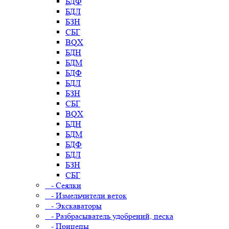
БДФ
БДЛ
БЗН
СБГ
BQX
БДН
БДМ
БДФ
БДЛ
БЗН
СБГ
BQX
БДН
БДМ
БДФ
БДЛ
БЗН
СБГ
- Сеялки
- Измельчители веток
- Экскаваторы
- Разбрасыватель удобрений, песка
- Прицепы