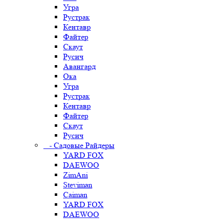
Угра
Рустрак
Кентавр
Файтер
Скаут
Русич
Авангард
Ока
Угра
Рустрак
Кентавр
Файтер
Скаут
Русич
- Садовые Райдеры
YARD FOX
DAEWOO
ZimAni
Steviman
Caiman
YARD FOX
DAEWOO