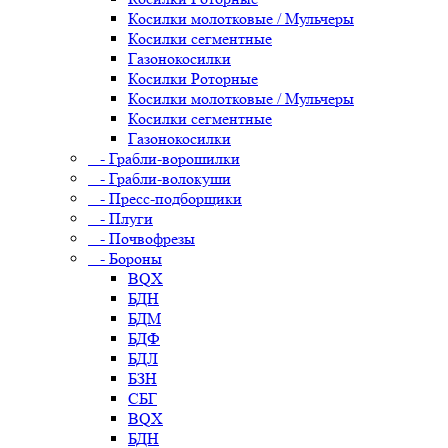
Косилки молотковые / Мульчеры
Косилки сегментные
Газонокосилки
Косилки Роторные
Косилки молотковые / Мульчеры
Косилки сегментные
Газонокосилки
- Грабли-ворошилки
- Грабли-волокуши
- Пресс-подборщики
- Плуги
- Почвофрезы
- Бороны
BQX
БДН
БДМ
БДФ
БДЛ
БЗН
СБГ
BQX
БДН