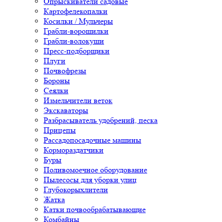
Опрыскиватели садовые
Картофелекопалки
Косилки / Мульчеры
Грабли-ворошилки
Грабли-волокуши
Пресс-подборщики
Плуги
Почвофрезы
Бороны
Сеялки
Измельчители веток
Экскаваторы
Разбрасыватель удобрений, песка
Прицепы
Рассадопосадочные машины
Кормораздатчики
Буры
Поливомоечное оборудование
Пылесосы для уборки улиц
Глубокорыхлители
Жатка
Катки почвообрабатывающие
Комбайны