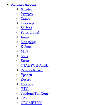
Минитракторы
Xingtai
Рустрак
Скаут
Кентавр
Shifeng
Foton Lovol
Jinma
Dongfeng
Kubota
МТЗ
Solis
Казак
СТАВРОПОЛЕЦ
Русич / Rusich
Уралец
Rossel
Файтер
YTO
TaiHong|ТайХонг
TZR
GEOMETRY