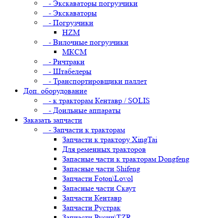
- Экскаваторы погрузчики
- Экскаваторы
- Погрузчики
HZM
- Вилочные погрузчики
МКСМ
- Ричтраки
- Штабелеры
- Транспортировщики паллет
Доп. оборудование
- к тракторам Кентавр / SOLIS
- Доильные аппараты
Заказать запчасти
- Запчасти к тракторам
Запчасти к трактору XingTai
Для ременных тракторов
Запасные части к тракторам Dongfeng
Запасные части Shifeng
Запчасти Foton\Lovol
Запасные части Скаут
Запчасти Кентавр
Запчасти Рустрак
Запчасти Русич\TZR