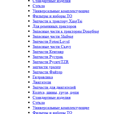
Стандартные изделия
Стёкла
Универсальные комплектующие
Фильтры и наборы ТО
Запчасти к трактору XingTai
Для ременных тракторов
Запасные части к тракторам Dongfeng
Запасные части Shifeng
Запчасти Foton\Lovol
Запасные части Скаут
Запчасти Кентавр
Запчасти Рустрак
Запчасти Русич\TZR
запчасти уралец
Запчасти Файтер
Гидравлика
Двигатели
Запчасти для двигателей
Колёса, шины, груза, цепи
Стандартные изделия
Стёкла
Универсальные комплектующие
Фильтры и наборы ТО