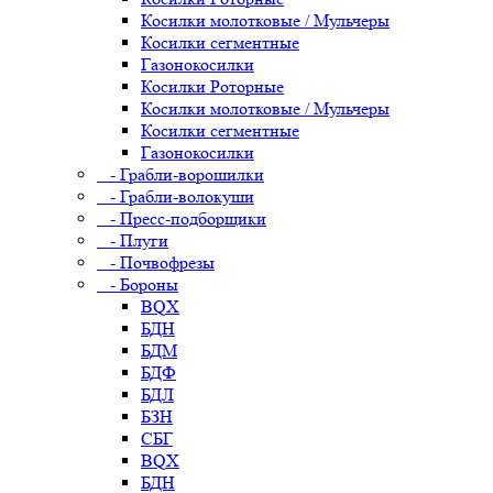
Косилки молотковые / Мульчеры
Косилки сегментные
Газонокосилки
Косилки Роторные
Косилки молотковые / Мульчеры
Косилки сегментные
Газонокосилки
- Грабли-ворошилки
- Грабли-волокуши
- Пресс-подборщики
- Плуги
- Почвофрезы
- Бороны
BQX
БДН
БДМ
БДФ
БДЛ
БЗН
СБГ
BQX
БДН