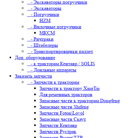
- Экскаваторы погрузчики
- Экскаваторы
- Погрузчики
HZM
- Вилочные погрузчики
МКСМ
- Ричтраки
- Штабелеры
- Транспортировщики паллет
Доп. оборудование
- к тракторам Кентавр / SOLIS
- Доильные аппараты
Заказать запчасти
- Запчасти к тракторам
Запчасти к трактору XingTai
Для ременных тракторов
Запасные части к тракторам Dongfeng
Запасные части Shifeng
Запчасти Foton\Lovol
Запасные части Скаут
Запчасти Кентавр
Запчасти Рустрак
Запчасти Русич\TZR