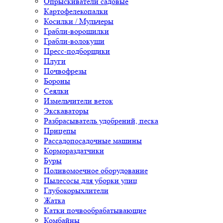
Опрыскиватели садовые
Картофелекопалки
Косилки / Мульчеры
Грабли-ворошилки
Грабли-волокуши
Пресс-подборщики
Плуги
Почвофрезы
Бороны
Сеялки
Измельчители веток
Экскаваторы
Разбрасыватель удобрений, песка
Прицепы
Рассадопосадочные машины
Кормораздатчики
Буры
Поливомоечное оборудование
Пылесосы для уборки улиц
Глубокорыхлители
Жатка
Катки почвообрабатывающие
Комбайны