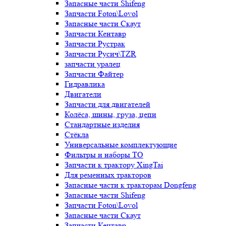
Запасные части Shifeng
Запчасти Foton\Lovol
Запасные части Скаут
Запчасти Кентавр
Запчасти Рустрак
Запчасти Русич\TZR
запчасти уралец
Запчасти Файтер
Гидравлика
Двигатели
Запчасти для двигателей
Колёса, шины, груза, цепи
Стандартные изделия
Стёкла
Универсальные комплектующие
Фильтры и наборы ТО
Запчасти к трактору XingTai
Для ременных тракторов
Запасные части к тракторам Dongfeng
Запасные части Shifeng
Запчасти Foton\Lovol
Запасные части Скаут
Запчасти Кентавр