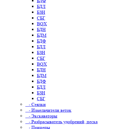
БДФ
БДЛ
БЗН
СБГ
BQX
БДН
БДМ
БДФ
БДЛ
БЗН
СБГ
BQX
БДН
БДМ
БДФ
БДЛ
БЗН
СБГ
- Сеялки
- Измельчители веток
- Экскаваторы
- Разбрасыватель удобрений, песка
- Прицепы