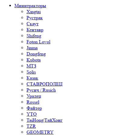
Минитракторы
Xingtai
Рустрак
Скаут
Кентавр
Shifeng
Foton Lovol
Jinma
Dongfeng
Kubota
МТЗ
Solis
Казак
СТАВРОПОЛЕЦ
Русич / Rusich
Уралец
Rossel
Файтер
YTO
TaiHong|ТайХонг
TZR
GEOMETRY