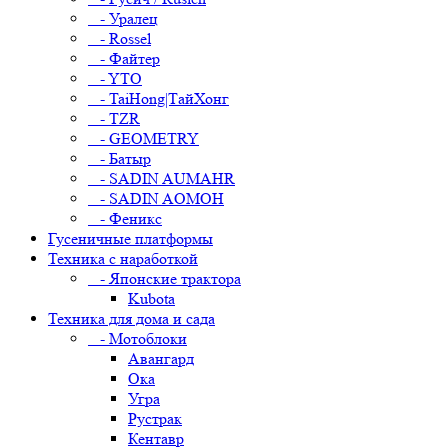
- Уралец
- Rossel
- Файтер
- YTO
- TaiHong|ТайХонг
- TZR
- GEOMETRY
- Батыр
- SADIN AUMAHR
- SADIN AOMOH
- Феникс
Гусеничные платформы
Техника с наработкой
- Японские трактора
Kubota
Техника для дома и сада
- Мотоблоки
Авангард
Ока
Угра
Рустрак
Кентавр