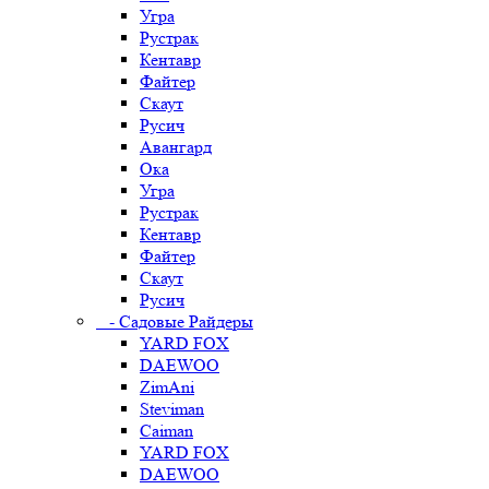
Угра
Рустрак
Кентавр
Файтер
Скаут
Русич
Авангард
Ока
Угра
Рустрак
Кентавр
Файтер
Скаут
Русич
- Садовые Райдеры
YARD FOX
DAEWOO
ZimAni
Steviman
Caiman
YARD FOX
DAEWOO