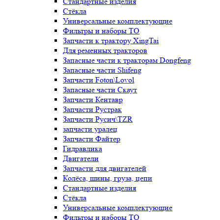
Стандартные изделия
Стёкла
Универсальные комплектующие
Фильтры и наборы ТО
Запчасти к трактору XingTai
Для ременных тракторов
Запасные части к тракторам Dongfeng
Запасные части Shifeng
Запчасти Foton\Lovol
Запасные части Скаут
Запчасти Кентавр
Запчасти Рустрак
Запчасти Русич\TZR
запчасти уралец
Запчасти Файтер
Гидравлика
Двигатели
Запчасти для двигателей
Колёса, шины, груза, цепи
Стандартные изделия
Стёкла
Универсальные комплектующие
Фильтры и наборы ТО